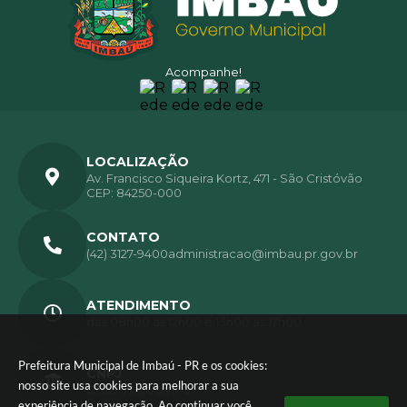
Acompanhe!
LOCALIZAÇÃO
Av. Francisco Siqueira Kortz, 471 - São Cristóvão
CEP: 84250-000
CONTATO
(42) 3127-9400
administracao@imbau.pr.gov.br
ATENDIMENTO
das 08h00 ás 12h00 e 13h00 ás 17h00.
Prefeitura Municipal de Imbaú - PR e os cookies:
CNPJ
nosso site usa cookies para melhorar a sua
01.613.770/0001-72
experiência de navegação. Ao continuar você