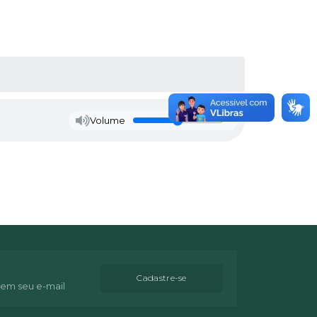
Volume
Cadastre-se
 em seu e-mail