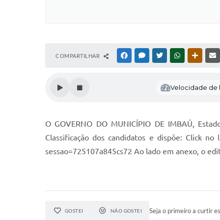
COMPARTILHAR
FACEBOOK
MESSENGER
TWITTER
WHATSAPP
OUTRAS
Velocidade de l
O GOVERNO DO MUNICÍPIO DE IMBAÚ, Estado do 
Classificação dos candidatos e dispõe: Click no 
sessao=725107a845cs72 Ao lado em anexo, o edita
Seja o primeiro a curtir es
GOSTEI
NÃO GOSTEI