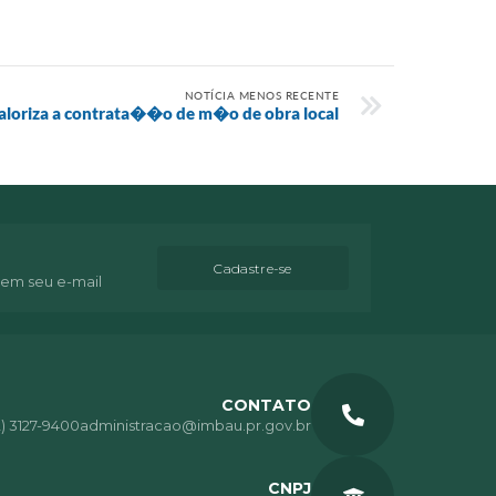
NOTÍCIA MENOS RECENTE
aloriza a contrata��o de m�o de obra local
Cadastre-se
 em seu e-mail
CONTATO
2) 3127-9400
administracao@imbau.pr.gov.br
CNPJ