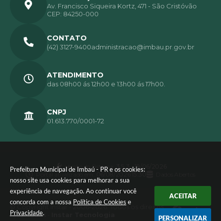
Av. Francisco Siqueira Kortz, 471 - São Cristóvão
CEP: 84250-000
CONTATO
(42) 3127-9400
administracao@imbau.pr.gov.br
ATENDIMENTO
das 08h00 ás 12h00 e 13h00 ás 17h00.
CNPJ
01.613.770/0001-72
Versão do Sistema:
3.5.3 - 19/06/2026
Prefeitura Municipal de Imbaú - PR e os cookies:
Portal atualizado em:
06/08/2026 15:30
Dados Abertos
nosso site usa cookies para melhorar a sua
experiência de navegação. Ao continuar você
ACEITAR
concorda com a nossa
Política de Cookies
e
© Copyright Instar - 2006-2026. Todos os direitos
Privacidade
.
reservados -
Instar Tecnologia
PERSONALIZAR