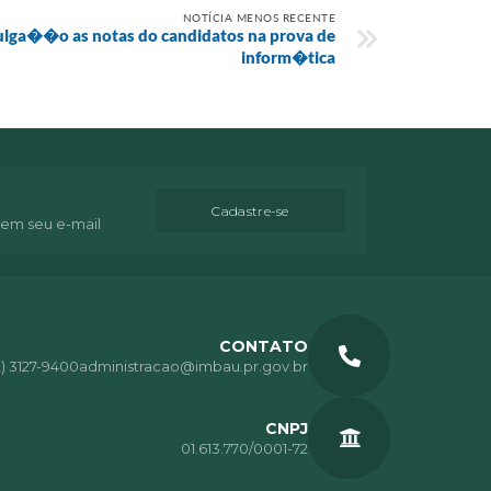
NOTÍCIA MENOS RECENTE
lga��o as notas do candidatos na prova de
inform�tica
Cadastre-se
 em seu e-mail
CONTATO
2) 3127-9400
administracao@imbau.pr.gov.br
CNPJ
01.613.770/0001-72