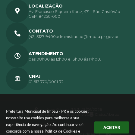
LOCALIZAÇÃO
Av. Francisco Siqueira Kortz, 471 - São Cristóvão
CEP: 84250-000
CONTATO
(42) 3127-9400
administracao@imbau.pr.gov.br
ATENDIMENTO
das 08h00 ás 12h00 e 13h00 ás 17h00.
CNPJ
01.613.770/0001-72
Versão do Sistema:
3.5.3 - 19/06/2026
Prefeitura Municipal de Imbaú - PR e os cookies:
Portal atualizado em:
06/08/2026 15:30
Dados Abertos
nosso site usa cookies para melhorar a sua
experiência de navegação. Ao continuar você
ACEITAR
concorda com a nossa
Política de Cookies
e
© Copyright Instar - 2006-2026. Todos os direitos