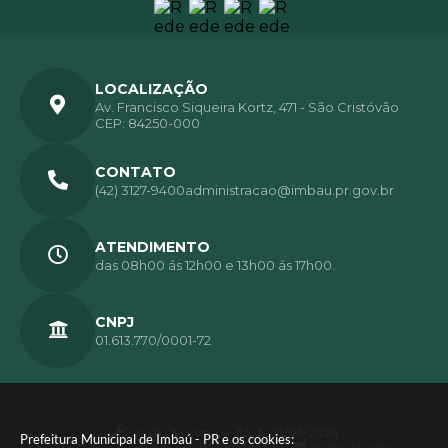
LOCALIZAÇÃO
Av. Francisco Siqueira Kortz, 471 - São Cristóvão
CEP: 84250-000
CONTATO
(42) 3127-9400
administracao@imbau.pr.gov.br
ATENDIMENTO
das 08h00 ás 12h00 e 13h00 ás 17h00.
CNPJ
01.613.770/0001-72
Versão do Sistema:
3.5.3 - 19/06/2026
Prefeitura Municipal de Imbaú - PR e os cookies: