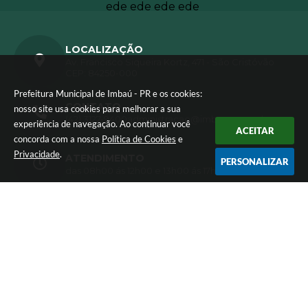
LOCALIZAÇÃO
Av. Francisco Siqueira Kortz, 471 - São Cristóvão
CEP: 84250-000
Prefeitura Municipal de Imbaú - PR e os cookies:
CONTATO
nosso site usa cookies para melhorar a sua
(42) 3127-9400
administracao@imbau.pr.gov.br
experiência de navegação. Ao continuar você
ACEITAR
concorda com a nossa
Política de Cookies
e
Privacidade
.
ATENDIMENTO
PERSONALIZAR
das 08h00 ás 12h00 e 13h00 ás 17h00.
CNPJ
01.613.770/0001-72
Versão do Sistema:
3.5.3 - 19/06/2026
Portal atualizado em:
07/08/2026 15:11
Dados Abertos