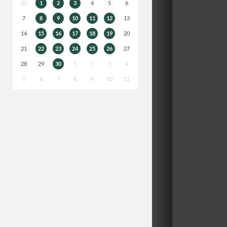
31
1
2
3
4
5
6
7
8
9
10
11
12
13
14
15
16
17
18
19
20
21
22
23
24
25
26
27
28
29
30
1
2
3
4
5
6
7
8
9
10
11