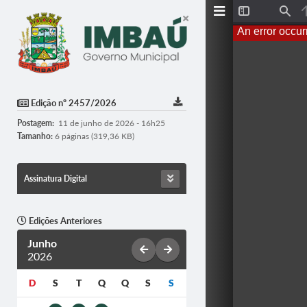
T
F
o
i
An error occur
g
n
g
d
l
e
S
i
d
Edição nº 2457/2026
e
b
Postagem:
11 de junho de 2026 - 16h25
a
r
Tamanho:
6 páginas (319,36 KB)
Assinatura Digital
Edições Anteriores
Junho
2026
D
S
T
Q
Q
S
S