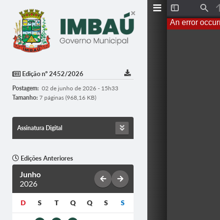
T
F
o
i
An error occur
g
n
g
d
l
e
S
i
d
Edição nº 2452/2026
e
b
Postagem:
02 de junho de 2026 - 15h33
a
r
Tamanho:
7 páginas (968,16 KB)
Assinatura Digital
Edições Anteriores
Junho
2026
D
S
T
Q
Q
S
S