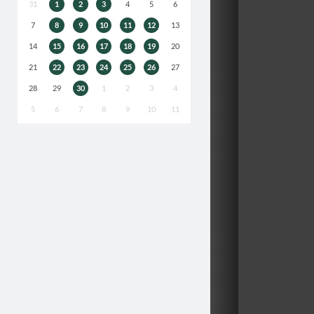
31
1
2
3
4
5
6
7
8
9
10
11
12
13
14
15
16
17
18
19
20
21
22
23
24
25
26
27
28
29
30
1
2
3
4
5
6
7
8
9
10
11