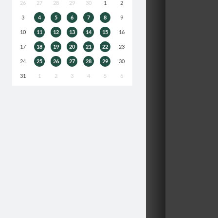
26
27
28
29
30
1
2
3
4
5
6
7
8
9
10
11
12
13
14
15
16
17
18
19
20
21
22
23
24
25
26
27
28
29
30
31
1
2
3
4
5
6