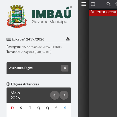
T
F
o
i
An error occur
g
n
g
d
l
e
S
i
d
Edição nº 2439/2026
e
b
Postagem:
15 de maio de 2026 - 15h03
a
r
Tamanho:
7 páginas (848,82 KB)
Assinatura Digital
Edições Anteriores
Maio
2026
D
S
T
Q
Q
S
S