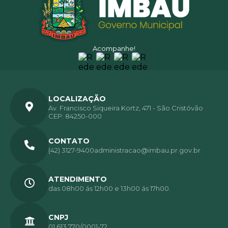
Acompanhe!
LOCALIZAÇÃO
Av. Francisco Siqueira Kortz, 471 - São Cristóvão
CEP: 84250-000
CONTATO
(42) 3127-9400
administracao@imbau.pr.gov.br
ATENDIMENTO
das 08h00 ás 12h00 e 13h00 ás 17h00.
CNPJ
01.613.770/0001-72