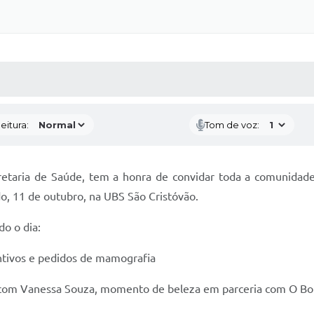
 MÍDIAS
RECEBA NOTÍCIAS
eitura:
Tom de voz:
cretaria de Saúde, tem a honra de convidar toda a comunidad
o, 11 de outubro, na UBS São Cristóvão.
o o dia:
tivos e pedidos de mamografia
com Vanessa Souza, momento de beleza em parceria com O Boti