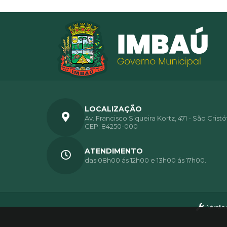
LOCALIZAÇÃO
Av. Francisco Siqueira Kortz, 471 - São Crist
CEP: 84250-000
ATENDIMENTO
das 08h00 ás 12h00 e 13h00 ás 17h00.
Versão