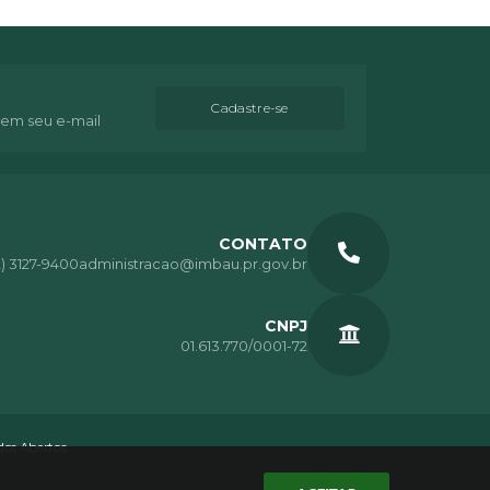
Cadastre-se
 em seu e-mail
CONTATO
2) 3127-9400
administracao@imbau.pr.gov.br
CNPJ
01.613.770/0001-72
os Abertos