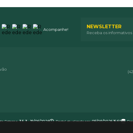
NEWSLETTER
Acompanhe!
Receba os informativos
óvão
(4
 do Sistema:
3.5.3 - 19/06/2026
Portal atualizado em:
05/08/2026 15:59
Dad