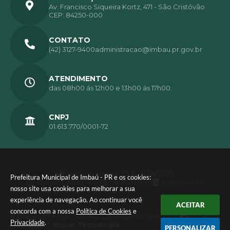
Av. Francisco Siqueira Kortz, 471 - São Cristóvão
CEP: 84250-000
CONTATO
(42) 3127-9400
administracao@imbau.pr.gov.br
ATENDIMENTO
das 08h00 ás 12h00 e 13h00 ás 17h00.
CNPJ
01.613.770/0001-72
Versão do Sistema:
3.5.3 - 19/06/2026
Prefeitura Municipal de Imbaú - PR e os cookies:
Portal atualizado em:
06/08/2026 15:30
Dados Abertos
nosso site usa cookies para melhorar a sua
experiência de navegação. Ao continuar você
ACEITAR
concorda com a nossa
Política de Cookies
e
© Copyright Instar - 2006-2026. Todos os direitos
Privacidade
.
reservados -
Instar Tecnologia
PERSONALIZAR