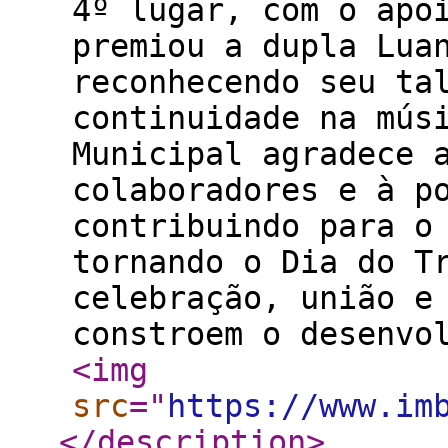
4º lugar, com o apo
premiou a dupla Lua
reconhecendo seu ta
continuidade na mús
Municipal agradece 
colaboradores e à p
contribuindo para o
tornando o Dia do T
celebração, união e
constroem o desenvo
<img
src
="
https://www.im
</description
>