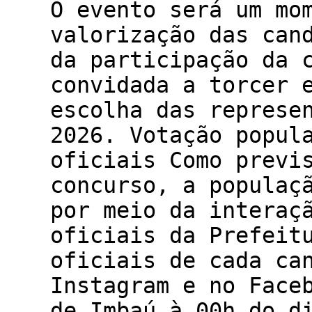
O evento será um mo
valorização das can
da participação da 
convidada a torcer 
escolha das represe
2026. Votação popul
oficiais Como previ
concurso, a populaç
por meio da interaç
oficiais da Prefeit
oficiais de cada ca
Instagram e no Face
de Imbaú à 00h do d