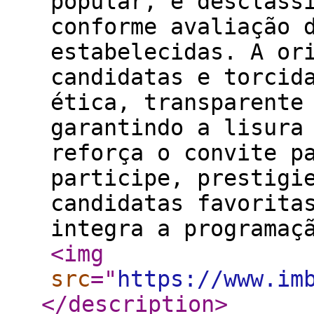
popular, e desclass
conforme avaliação 
estabelecidas. A or
candidatas e torcid
ética, transparente
garantindo a lisura
reforça o convite p
participe, prestigi
candidatas favorita
integra a programaç
<img
src
="
https://www.im
</description
>