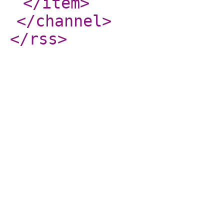
</item
>
</channel
>
</rss
>