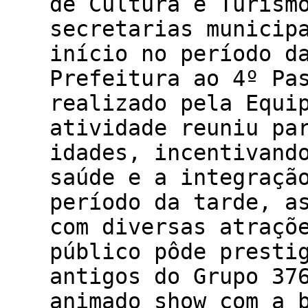
de Cultura e Turism
secretarias municip
início no período d
Prefeitura ao 4º Pa
realizado pela Equi
atividade reuniu pa
idades, incentivand
saúde e a integraçã
período da tarde, a
com diversas atraçõ
público pôde presti
antigos do Grupo 37
animado show com a 