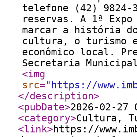
telefone (42) 9824-
reservas. A 1ª Expo
marcar a história d
cultura, o turismo 
econômico local. Pr
Secretaria Municipa
<img
src
="
https://www.im
</description
>
<pubDate
>
2026-02-27 
<category
>
Cultura, T
<link
>
https://www.im