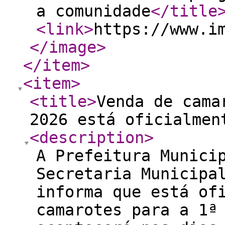
a comunidade
</title
<link
>
https://www.i
</image
>
</item
>
<item
>
<title
>
Venda de cama
2026 está oficialmen
<description
>
A Prefeitura Munici
Secretaria Municipa
informa que está of
camarotes para a 1ª