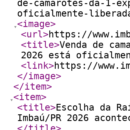
de-camarotes-da-1-ex
oficialmente-liberad
<image
>
<url
>
https://www.im
<title
>
Venda de cam
2026 está oficialme
<link
>
https://www.i
</image
>
</item
>
<item
>
<title
>
Escolha da Ra
Imbaú/PR 2026 aconte
</title
>