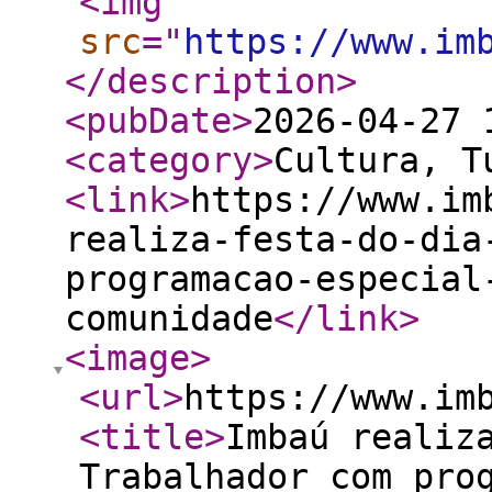
<img
src
="
https://www.im
</description
>
<pubDate
>
2026-04-27 
<category
>
Cultura, T
<link
>
https://www.im
realiza-festa-do-dia
programacao-especial
comunidade
</link
>
<image
>
<url
>
https://www.im
<title
>
Imbaú realiz
Trabalhador com pro