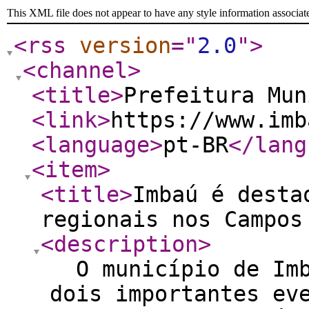
This XML file does not appear to have any style information associat
<rss
version
="
2.0
"
>
<channel
>
<title
>
Prefeitura Mun
<link
>
https://www.imb
<language
>
pt-BR
</lang
<item
>
<title
>
Imbaú é desta
regionais nos Campos
<description
>
O município de Imb
dois importantes ev