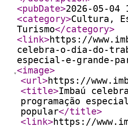
<pubDate
>
2026-05-04 
<category
>
Cultura, E
Turismo
</category
>
<link
>
https://www.im
celebra-o-dia-do-tra
especial-e-grande-pa
<image
>
<url
>
https://www.im
<title
>
Imbaú celebr
programação especia
popular
</title
>
<link
>
https://www.i