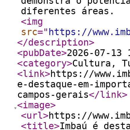
demonstra o potenci
diferentes áreas.
<img
src
="
https://www.im
</description
>
<pubDate
>
2026-07-13 
<category
>
Cultura, T
<link
>
https://www.im
e-destaque-em-import
campos-gerais
</link
>
<image
>
<url
>
https://www.im
<title
>
Imbaú é dest