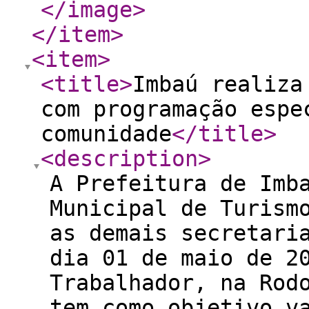
</image
>
</item
>
<item
>
<title
>
Imbaú realiza
com programação espe
comunidade
</title
>
<description
>
A Prefeitura de Imb
Municipal de Turism
as demais secretari
dia 01 de maio de 2
Trabalhador, na Rod
tem como objetivo v