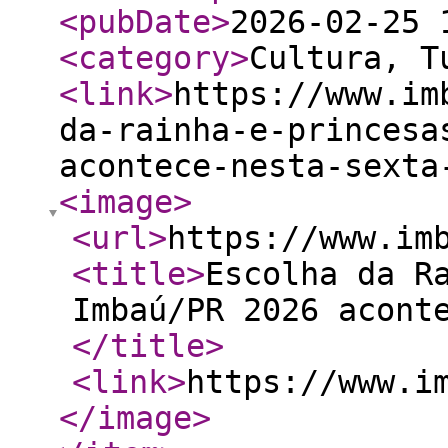
<pubDate
>
2026-02-25 
<category
>
Cultura, T
<link
>
https://www.im
da-rainha-e-princesa
acontece-nesta-sexta
<image
>
<url
>
https://www.im
<title
>
Escolha da R
Imbaú/PR 2026 acont
</title
>
<link
>
https://www.i
</image
>