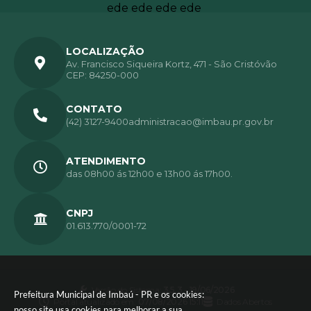
LOCALIZAÇÃO
Av. Francisco Siqueira Kortz, 471 - São Cristóvão
CEP: 84250-000
CONTATO
(42) 3127-9400
administracao@imbau.pr.gov.br
ATENDIMENTO
das 08h00 ás 12h00 e 13h00 ás 17h00.
CNPJ
01.613.770/0001-72
Versão do Sistema:
3.5.3 - 19/06/2026
Prefeitura Municipal de Imbaú - PR e os cookies:
Portal atualizado em:
07/08/2026 15:11
Dados Abertos
nosso site usa cookies para melhorar a sua