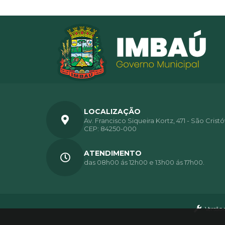
LOCALIZAÇÃO
Av. Francisco Siqueira Kortz, 471 - São Crist
CEP: 84250-000
ATENDIMENTO
das 08h00 ás 12h00 e 13h00 ás 17h00.
Versão 