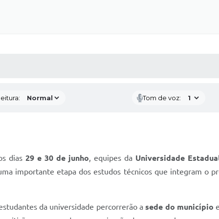
 MÍDIAS
RECEBA NOTÍCIAS
eitura:
Tom de voz:
os dias
29 e 30 de junho
, equipes da
Universidade Estadua
 uma importante etapa dos estudos técnicos que integram o p
 estudantes da universidade percorrerão a
sede do município
e