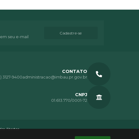
Cadastre-se
 em seu e-mail
CONTATO
2) 3127-9400
administracao@imbau.pr.gov.br
CNPJ
01.613.770/0001-72
os Abertos