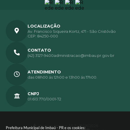
LOCALIZAÇÃO
Av. Francisco Siqueira Kortz, 471 - São Cristóvão
CEP: 84250-000
CONTATO
(42) 3127-9400
administracao@imbau.pr.gov.br
ATENDIMENTO
das 08h00 ás 12h00 e 13h00 ás 17h00.
CNPJ
01.613.770/0001-72
Versão do Sistema:
3.5.3 - 19/06/2026
Prefeitura Municipal de Imbaú - PR e os cookies: