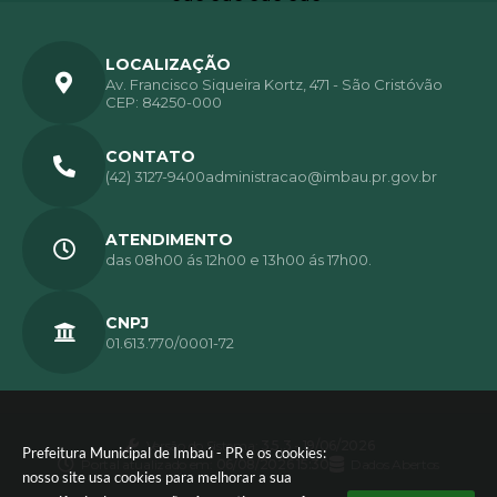
LOCALIZAÇÃO
Av. Francisco Siqueira Kortz, 471 - São Cristóvão
CEP: 84250-000
CONTATO
(42) 3127-9400
administracao@imbau.pr.gov.br
ATENDIMENTO
das 08h00 ás 12h00 e 13h00 ás 17h00.
CNPJ
01.613.770/0001-72
Versão do Sistema:
3.5.3 - 19/06/2026
Prefeitura Municipal de Imbaú - PR e os cookies:
Portal atualizado em:
06/08/2026 15:30
Dados Abertos
nosso site usa cookies para melhorar a sua