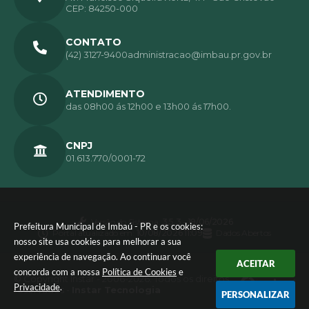
CEP: 84250-000
CONTATO
(42) 3127-9400
administracao@imbau.pr.gov.br
ATENDIMENTO
das 08h00 ás 12h00 e 13h00 ás 17h00.
CNPJ
01.613.770/0001-72
Versão do Sistema:
3.5.3 - 19/06/2026
Prefeitura Municipal de Imbaú - PR e os cookies:
Portal atualizado em:
10/08/2026 11:09
Dados Abertos
nosso site usa cookies para melhorar a sua
experiência de navegação. Ao continuar você
ACEITAR
concorda com a nossa
Política de Cookies
e
© Copyright Instar - 2006-2026. Todos os direitos
Privacidade
.
reservados -
Instar Tecnologia
PERSONALIZAR