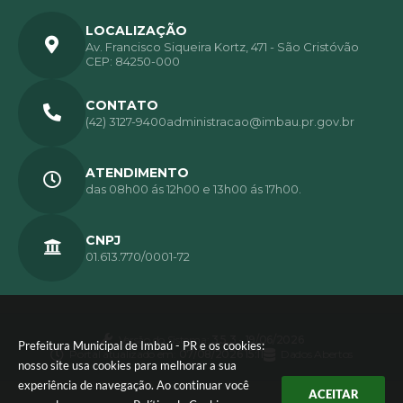
LOCALIZAÇÃO
Av. Francisco Siqueira Kortz, 471 - São Cristóvão
CEP: 84250-000
CONTATO
(42) 3127-9400
administracao@imbau.pr.gov.br
ATENDIMENTO
das 08h00 ás 12h00 e 13h00 ás 17h00.
CNPJ
01.613.770/0001-72
Versão do Sistema:
3.5.3 - 19/06/2026
Prefeitura Municipal de Imbaú - PR e os cookies:
Portal atualizado em:
07/08/2026 15:11
Dados Abertos
nosso site usa cookies para melhorar a sua
experiência de navegação. Ao continuar você
ACEITAR