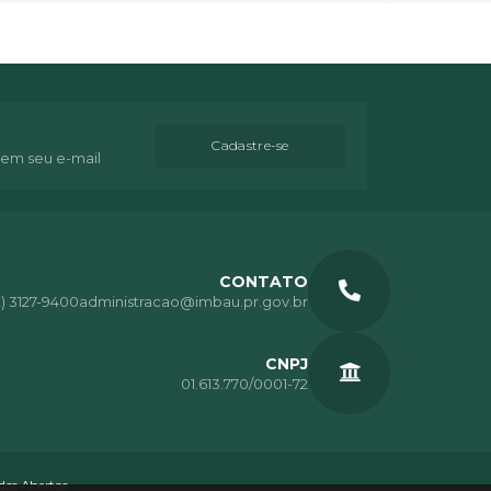
Cadastre-se
 em seu e-mail
CONTATO
2) 3127-9400
administracao@imbau.pr.gov.br
CNPJ
01.613.770/0001-72
os Abertos