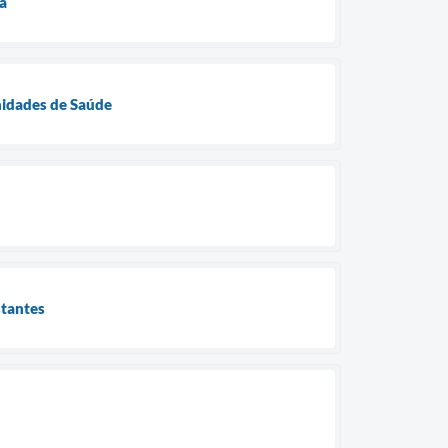
a
Unidades de Saúde
stantes
ú