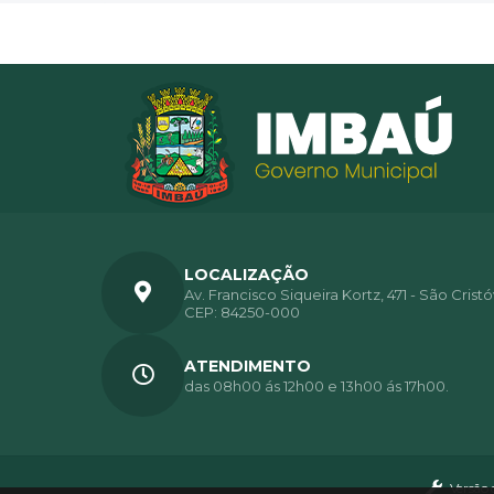
LOCALIZAÇÃO
Av. Francisco Siqueira Kortz, 471 - São Crist
CEP: 84250-000
ATENDIMENTO
das 08h00 ás 12h00 e 13h00 ás 17h00.
Versão 