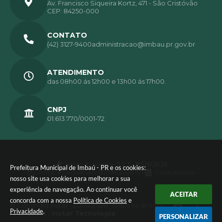
Av. Francisco Siqueira Kortz, 471 - São Cristóvão
CEP: 84250-000
CONTATO
(42) 3127-9400
administracao@imbau.pr.gov.br
ATENDIMENTO
das 08h00 ás 12h00 e 13h00 ás 17h00.
CNPJ
01.613.770/0001-72
Versão do Sistema:
3.5.3 - 19/06/2026
Prefeitura Municipal de Imbaú - PR e os cookies:
Portal atualizado em:
07/08/2026 15:11
Dados Abertos
nosso site usa cookies para melhorar a sua
experiência de navegação. Ao continuar você
ACEITAR
concorda com a nossa
Política de Cookies
e
© Copyright Instar - 2006-2026. Todos os direitos
Privacidade
.
reservados -
Instar Tecnologia
PERSONALIZAR