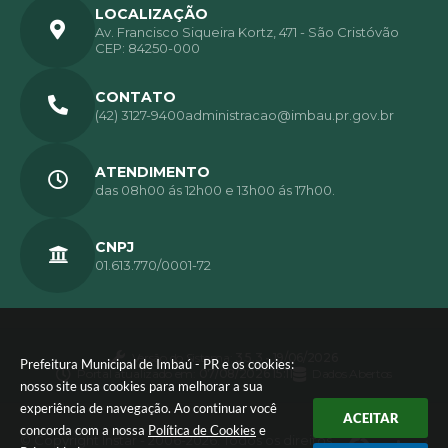
LOCALIZAÇÃO
Av. Francisco Siqueira Kortz, 471 - São Cristóvão
CEP: 84250-000
CONTATO
(42) 3127-9400
administracao@imbau.pr.gov.br
ATENDIMENTO
das 08h00 ás 12h00 e 13h00 ás 17h00.
CNPJ
01.613.770/0001-72
Versão do Sistema:
3.5.3 - 19/06/2026
Prefeitura Municipal de Imbaú - PR e os cookies:
Portal atualizado em:
07/08/2026 15:11
Dados Abertos
nosso site usa cookies para melhorar a sua
experiência de navegação. Ao continuar você
ACEITAR
concorda com a nossa
Política de Cookies
e
© Copyright Instar - 2006-2026. Todos os direitos