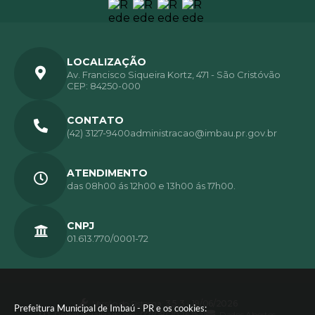
LOCALIZAÇÃO
Av. Francisco Siqueira Kortz, 471 - São Cristóvão
CEP: 84250-000
CONTATO
(42) 3127-9400
administracao@imbau.pr.gov.br
ATENDIMENTO
das 08h00 ás 12h00 e 13h00 ás 17h00.
CNPJ
01.613.770/0001-72
Versão do Sistema:
3.5.3 - 19/06/2026
Prefeitura Municipal de Imbaú - PR e os cookies: