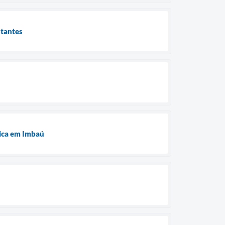
stantes
ú
tica em Imbaú