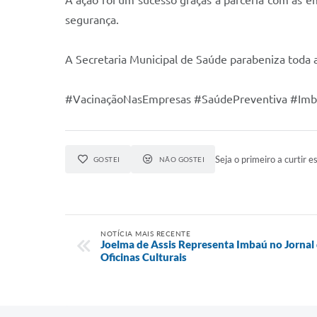
A ação foi um sucesso graças à parceria com as 
segurança.
A Secretaria Municipal de Saúde parabeniza toda
#VacinaçãoNasEmpresas #SaúdePreventiva #Im
Seja o primeiro a curtir es
GOSTEI
NÃO GOSTEI
NOTÍCIA MAIS RECENTE
Joelma de Assis Representa Imbaú no Jornal 
Oficinas Culturais