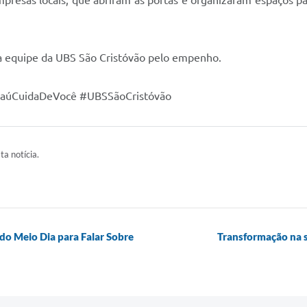
empresas locais, que abriram as portas e organizaram espaços 
 a equipe da UBS São Cristóvão pelo empenho.
baúCuidaDeVocê #UBSSãoCristóvão
ta notícia.
do Meio Dia para Falar Sobre
Transformação na sa