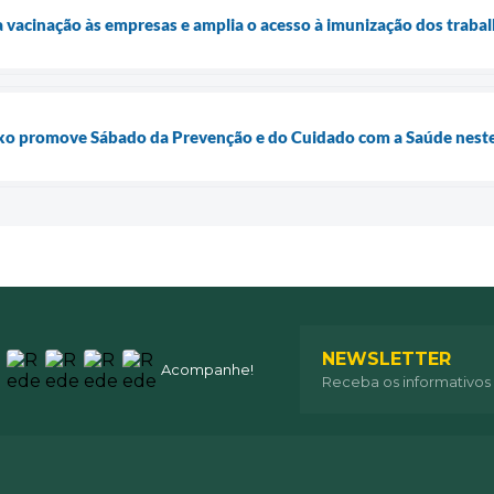
a vacinação às empresas e amplia o acesso à imunização dos traba
o promove Sábado da Prevenção e do Cuidado com a Saúde neste 
NEWSLETTER
Acompanhe!
Receba os informativos