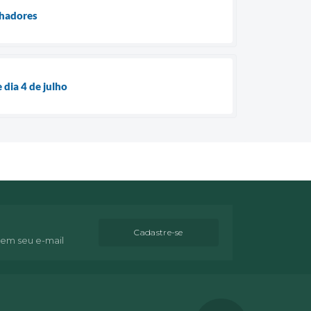
lhadores
dia 4 de julho
Cadastre-se
 em seu e-mail