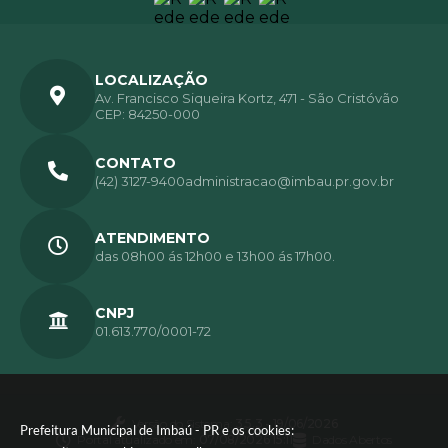
LOCALIZAÇÃO
Av. Francisco Siqueira Kortz, 471 - São Cristóvão
CEP: 84250-000
CONTATO
(42) 3127-9400
administracao@imbau.pr.gov.br
ATENDIMENTO
das 08h00 ás 12h00 e 13h00 ás 17h00.
CNPJ
01.613.770/0001-72
Versão do Sistema:
3.5.3 - 19/06/2026
Prefeitura Municipal de Imbaú - PR e os cookies:
Portal atualizado em:
07/08/2026 15:11
Dados Abertos