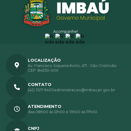
Acompanhe!
LOCALIZAÇÃO
Av. Francisco Siqueira Kortz, 471 - São Cristóvão
CEP: 84250-000
CONTATO
(42) 3127-9400
administracao@imbau.pr.gov.br
ATENDIMENTO
das 08h00 ás 12h00 e 13h00 ás 17h00.
CNPJ