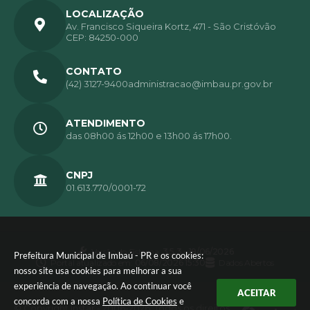
LOCALIZAÇÃO
Av. Francisco Siqueira Kortz, 471 - São Cristóvão
CEP: 84250-000
CONTATO
(42) 3127-9400
administracao@imbau.pr.gov.br
ATENDIMENTO
das 08h00 ás 12h00 e 13h00 ás 17h00.
CNPJ
01.613.770/0001-72
Versão do Sistema:
3.5.3 - 19/06/2026
Prefeitura Municipal de Imbaú - PR e os cookies:
Portal atualizado em:
06/08/2026 15:30
Dados Abertos
nosso site usa cookies para melhorar a sua
experiência de navegação. Ao continuar você
ACEITAR
concorda com a nossa
Política de Cookies
e
© Copyright Instar - 2006-2026. Todos os direitos