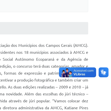
ociação dos Municípios dos Campos Gerais (AMCG).
sidentes nos 18 municípios associados à AMCG e
iço Social Autônomo Ecoparaná e da Agência de
ição, o concurso terá duas categorias, amador e
res, formas de expressão e patrimônio imaterial –
centivar a produção fotográfica e também criar um
lo. As duas edições realizadas – 2009 e 2010 – já
a novidade. Além das escolhas do júri técnico –
ida através de júri popular. “Vamos colocar dez
 a diretora administrativa da AMCG, Katiane Pires