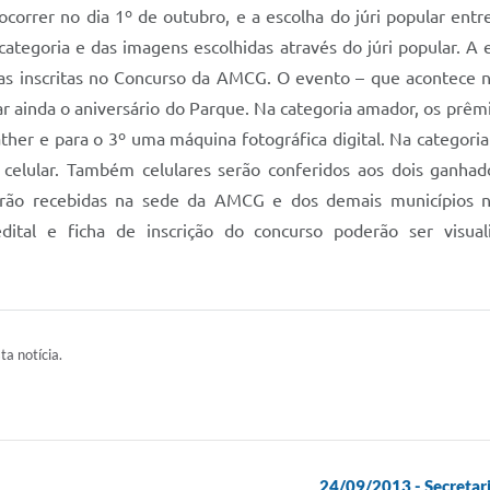
 ocorrer no dia 1º de outubro, e a escolha do júri popular ent
categoria e das imagens escolhidas através do júri popular. 
ias inscritas no Concurso da AMCG. O evento – que acontece n
ar ainda o aniversário do Parque. Na categoria amador, os prêm
ather e para o 3º uma máquina fotográfica digital. Na categor
 celular. Também celulares serão conferidos aos dois ganhad
serão recebidas na sede da AMCG e dos demais municípios n
tal e ficha de inscrição do concurso poderão ser visuali
ta notícia.
24/09/2013 - Secretar