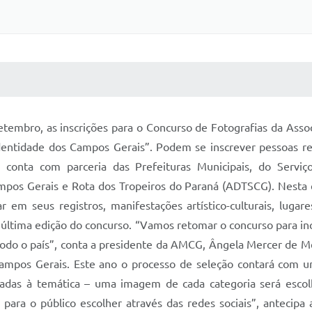
 MÍDIAS
RECEBA NOTÍCIAS
etembro, as inscrições para o Concurso de Fotografias da Ass
entidade dos Campos Gerais”. Podem se inscrever pessoas re
 conta com parceria das Prefeituras Municipais, do Serv
pos Gerais e Rota dos Tropeiros do Paraná (ADTSCG). Nesta ed
r em seus registros, manifestações artístico-culturais, luga
 última edição do concurso. “Vamos retomar o concurso para in
do o país”, conta a presidente da AMCG, Ângela Mercer de Mel
mpos Gerais. Este ano o processo de seleção contará com um
onadas à temática – uma imagem de cada categoria será escolh
– para o público escolher através das redes sociais”, antecipa