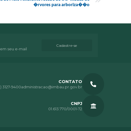
�rvores para arboriza��o
Cadastre-se
 em seu e-mail
CONTATO
2) 3127-9400
administracao@imbau.pr.gov.br
CNPJ
01.613.770/0001-72