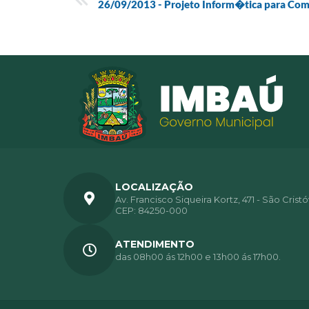
26/09/2013 - Projeto Inform�tica para Co
LOCALIZAÇÃO
Av. Francisco Siqueira Kortz, 471 - São Crist
CEP: 84250-000
ATENDIMENTO
das 08h00 ás 12h00 e 13h00 ás 17h00.