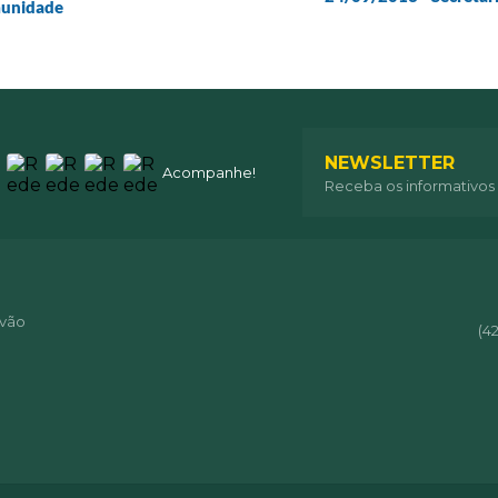
munidade
NEWSLETTER
Acompanhe!
Receba os informativos
óvão
(4