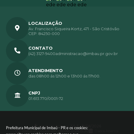
LOCALIZAÇÃO
Av. Francisco Siqueira Kortz, 471 - São Cristóvão
CEP: 84250-000
CONTATO
(42) 3127-9400
administracao@imbau.pr.gov.br
ATENDIMENTO
das 08h00 ás 12h00 e 13h00 ás 17h00.
CNPJ
01.613.770/0001-72
Versão do Sistema:
3.5.3 - 19/06/2026
Prefeitura Municipal de Imbaú - PR e os cookies:
Portal atualizado em:
06/08/2026 15:30
Dados Abertos