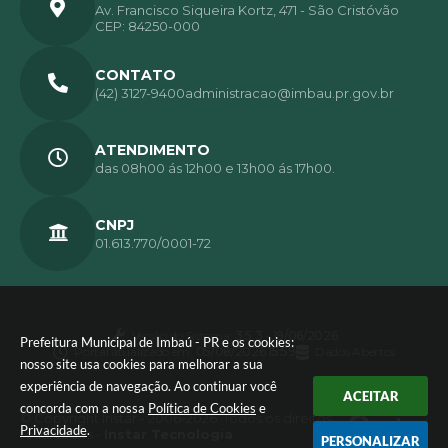
Av. Francisco Siqueira Kortz, 471 - São Cristóvão
CEP: 84250-000
CONTATO
(42) 3127-9400
administracao@imbau.pr.gov.br
ATENDIMENTO
das 08h00 ás 12h00 e 13h00 ás 17h00.
CNPJ
01.613.770/0001-72
Versão do Sistema:
3.5.3 - 19/06/2026
Prefeitura Municipal de Imbaú - PR e os cookies:
Portal atualizado em:
05/08/2026 15:59
Dados Abertos
nosso site usa cookies para melhorar a sua
experiência de navegação. Ao continuar você
ACEITAR
concorda com a nossa
Política de Cookies
e
© Copyright Instar - 2006-2026. Todos os direitos
Privacidade
.
reservados -
Instar Tecnologia
PERSONALIZAR