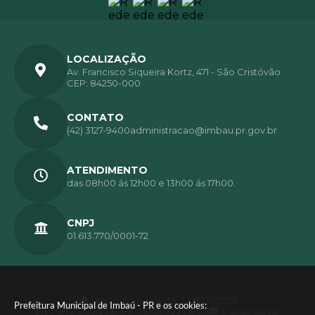
LOCALIZAÇÃO
Av. Francisco Siqueira Kortz, 471 - São Cristóvão
CEP: 84250-000
CONTATO
(42) 3127-9400
administracao@imbau.pr.gov.br
ATENDIMENTO
das 08h00 ás 12h00 e 13h00 ás 17h00.
CNPJ
01.613.770/0001-72
Versão do Sistema:
3.5.3 - 19/06/2026
Prefeitura Municipal de Imbaú - PR e os cookies:
Portal atualizado em:
06/08/2026 15:30
Dados Abertos