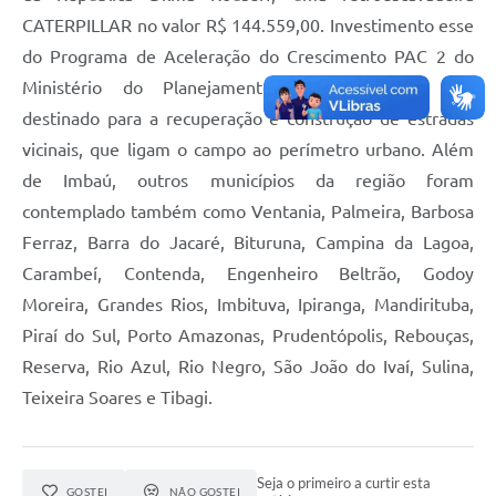
CATERPILLAR no valor R$ 144.559,00. Investimento esse
do Programa de Aceleração do Crescimento PAC 2 do
Ministério do Planejamento, essa máquina será
destinado para a recuperação e construção de estradas
vicinais, que ligam o campo ao perímetro urbano. Além
de Imbaú, outros municípios da região foram
contemplado também como Ventania, Palmeira, Barbosa
Ferraz, Barra do Jacaré, Bituruna, Campina da Lagoa,
Carambeí, Contenda, Engenheiro Beltrão, Godoy
Moreira, Grandes Rios, Imbituva, Ipiranga, Mandirituba,
Piraí do Sul, Porto Amazonas, Prudentópolis, Rebouças,
Reserva, Rio Azul, Rio Negro, São João do Ivaí, Sulina,
Teixeira Soares e Tibagi.
Seja o primeiro a curtir esta
GOSTEI
NÃO GOSTEI