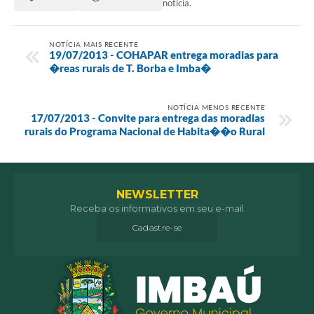
notícia.
NOTÍCIA MAIS RECENTE
19/07/2013 - COHAPAR entrega moradias para
�reas rurais de T. Borba e Imba�
NOTÍCIA MENOS RECENTE
17/07/2013 - Convite para entrega das moradias
rurais do Programa Nacional de Habita��o Rural
NEWSLETTER
Receba os informativos em seu e-mail
Cadastre-se