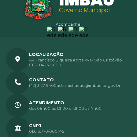
Acompanhe!
LOCALIZAÇÃO
Av. Francisco Siqueira Kortz, 471 - São Cristóvão
CEP: 84250-000
CONTATO
(42) 3127-9400
administracao@imbau.pr.gov.br
ATENDIMENTO
das 08h00 ás 12h00 e 13h00 ás 17h00.
CNPJ
01.613.770/0001-72