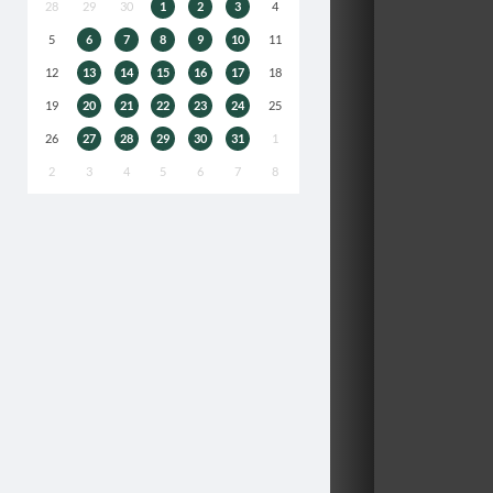
28
29
30
1
2
3
4
5
6
7
8
9
10
11
12
13
14
15
16
17
18
19
20
21
22
23
24
25
26
27
28
29
30
31
1
2
3
4
5
6
7
8