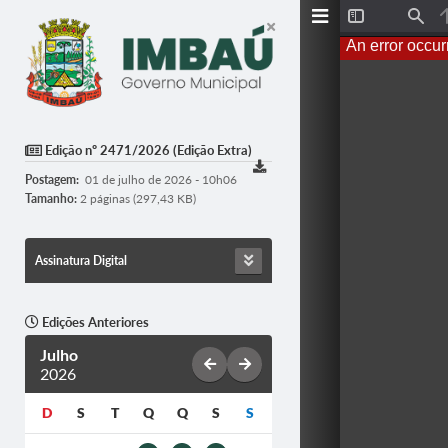
T
F
o
i
An error occur
g
n
g
d
l
e
S
i
d
Edição nº 2471/2026 (Edição Extra)
e
b
Postagem:
01 de julho de 2026 - 10h06
a
r
Tamanho:
2 páginas (297,43 KB)
Assinatura Digital
Edições Anteriores
Julho
2026
D
S
T
Q
Q
S
S