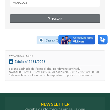
BUSCAR
Diário Oficial (1)
17/06/2026 às 14h17
Edição nº 2461/2026
dayane assinado de forma digital por dayane sovinski0
sovinski0366964 366964399 3990 dados 2026.06.17 155026 -0300
0 diario oficial eletronico - imbau/pr atos do poder executivo de
acordo com a lei municipal n 520 /2015 …
NEWSLETTER
Receba os informativos em seu e-mail