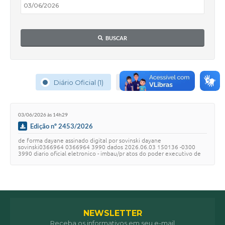
BUSCAR
Diário Oficial (1)
Acesso Fácil (1)
03/06/2026 às 14h29
Edição nº 2453/2026
de forma dayane assinado digital por sovinski dayane
sovinski0366964 0366964 3990 dados 2026.06.03 150136 -0300
3990 diario oficial eletronico - imbau/pr atos do poder executivo de
acordo com a lei municipal n 520 /2015 …
NEWSLETTER
Receba os informativos em seu e-mail