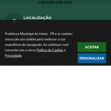
LOCALIZAÇÃO
Av. Francisco Siqueira Kortz, 471 - São Cristóvão
CEP: 84250-000
Prefeitura Municipal de Imbaú - PR e os cookies:
CONTATO
nosso site usa cookies para melhorar a sua
(42) 3127-9400
administracao@imbau.pr.gov.br
experiência de navegação. Ao continuar você
ACEITAR
concorda com a nossa
Política de Cookies
e
Privacidade
.
ATENDIMENTO
PERSONALIZAR
das 08h00 ás 12h00 e 13h00 ás 17h00.
CNPJ
01.613.770/0001-72
Versão do Sistema:
3.5.3 - 19/06/2026
Portal atualizado em:
05/08/2026 15:59
Dados Abertos