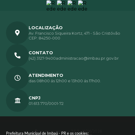
LOCALIZAÇÃO
Av. Francisco Siqueira Kortz, 471 - São Cristóvão
CEP: 84250-000
CONTATO
(42) 3127-9400
administracao@imbau.pr.gov.br
ATENDIMENTO
das 08h00 ás 12h00 e 13h00 ás 17h00.
CNPJ
01.613.770/0001-72
Versão do Sistema:
3.5.3 - 19/06/2026
Prefeitura Municipal de Imbaú - PR e os cookies: