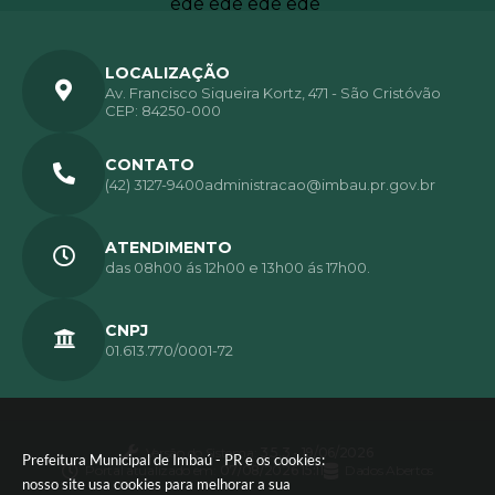
LOCALIZAÇÃO
Av. Francisco Siqueira Kortz, 471 - São Cristóvão
CEP: 84250-000
CONTATO
(42) 3127-9400
administracao@imbau.pr.gov.br
ATENDIMENTO
das 08h00 ás 12h00 e 13h00 ás 17h00.
CNPJ
01.613.770/0001-72
Versão do Sistema:
3.5.3 - 19/06/2026
Prefeitura Municipal de Imbaú - PR e os cookies:
Portal atualizado em:
07/08/2026 15:11
Dados Abertos
nosso site usa cookies para melhorar a sua