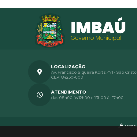
LOCALIZAÇÃO
Av. Francisco Siqueira Kortz, 471 - São Crist
CEP: 84250-000
ATENDIMENTO
das 08h00 ás 12h00 e 13h00 ás 17h00.
Versão