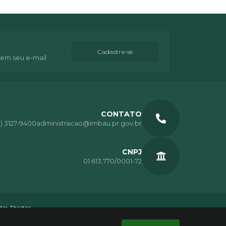
Cadastre-se
 em seu e-mail
CONTATO
2) 3127-9400
administracao@imbau.pr.gov.br
CNPJ
01.613.770/0001-72
os Abertos