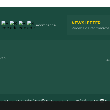
NEWSLETTER
Acompanhe!
Receba os informativos
óvão
(4
 do Sistema:
3.5.3 - 19/06/2026
Portal atualizado em:
05/08/2026 15:59
Dad