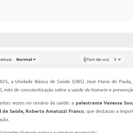
 MÍDIAS
RECEBA NOTÍCIAS
eitura:
Tom de voz:
025, a Unidade Básica de Saúde (UBS) José Maria de Paula, l
, mês de conscientização sobre a saúde do homem e prevenção 
ntes vozes no cenário da saúde: a
palestrante Vanessa Sou
al de Saúde, Roberto Amatuzzi Franco
, que destacou a impor
ação.
icipantes tiveram acesso a serviços essenciais: