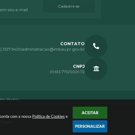
Cadastre-se
 em seu e-mail
CONTATO
2) 3127-9400
administracao@imbau.pr.gov.br
CNPJ
01.613.770/0001-72
os Abertos
ACEITAR
oncorda com a nossa
Política de Cookies
e
ologia
PERSONALIZAR