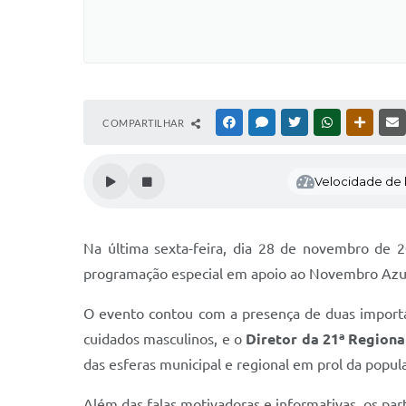
COMPARTILHAR
FACEBOOK
MESSENGER
TWITTER
WHATSAPP
OUTRAS
Velocidade de l
Na última sexta-feira, dia 28 de novembro de 2
programação especial em apoio ao Novembro Azul
O evento contou com a presença de duas importa
cuidados masculinos, e o
Diretor da 21ª Region
das esferas municipal e regional em prol da popul
Além das falas motivadoras e informativas, os part