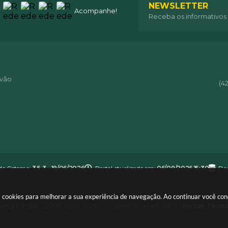
NEWSLETTER
Acompanhe!
Receba os informativos
óvão
(4
do Sistema:
3.5.3 - 19/06/2026
Portal atualizado em:
06/08/2026 15:30
Dad
usa cookies para melhorar a sua experiência de navegação. Ao continuar você c
right Instar - 2006-2026. Todos os direitos reservados -
Instar Tecn