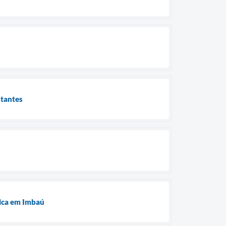
stantes
ú
tica em Imbaú