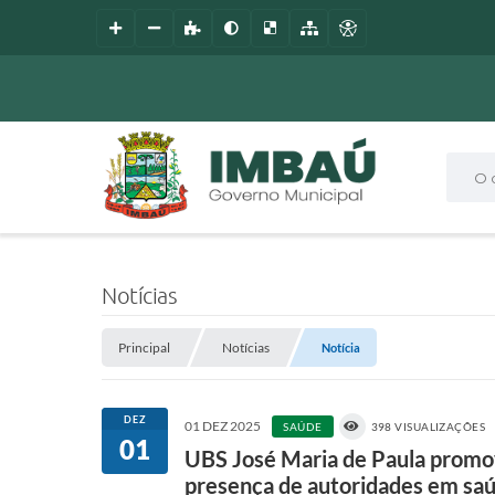
O que
Notícias
Principal
Notícias
Notícia
DEZ
01 DEZ 2025
SAÚDE
398 VISUALIZAÇÕES
01
UBS José Maria de Paula promov
presença de autoridades em sa