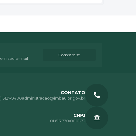
Cadastre-se
 em seu e-mail
CONTATO
2) 3127-9400
administracao@imbau.pr.gov.br
CNPJ
01.613.770/0001-72