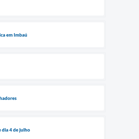
ú
tica em Imbaú
lhadores
dia 4 de julho