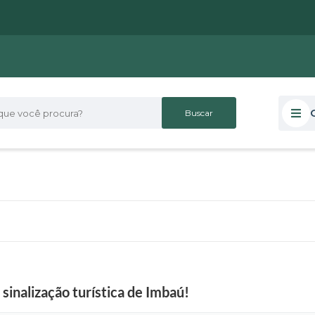
 você procura?
S
sinalização turística de Imbaú!