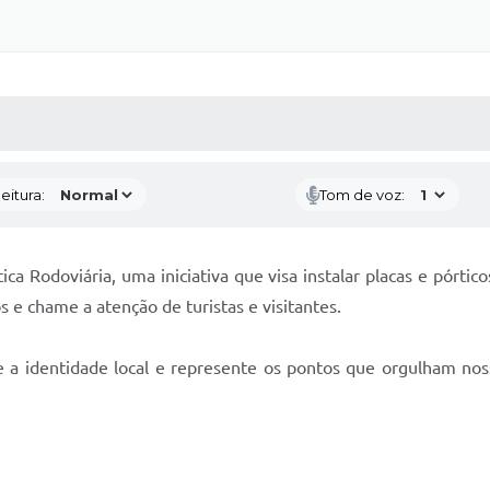
 MÍDIAS
RECEBA NOTÍCIAS
eitura:
Tom de voz:
tica Rodoviária, uma iniciativa que visa instalar placas e pórti
s e chame a atenção de turistas e visitantes.
te a identidade local e represente os pontos que orgulham no