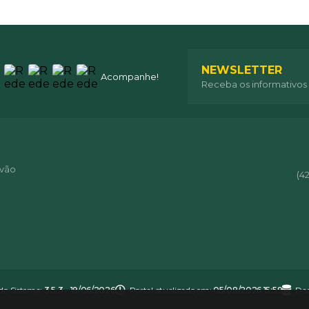
NEWSLETTER
Acompanhe!
Receba os informativos
óvão
(4
 do Sistema:
3.5.3 - 19/06/2026
Portal atualizado em:
05/08/2026 15:59
Dad