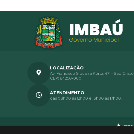
LOCALIZAÇÃO
Av. Francisco Siqueira Kortz, 471 - São Crist
CEP: 84250-000
ATENDIMENTO
das 08h00 ás 12h00 e 13h00 ás 17h00.
Versão