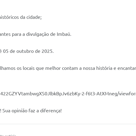
 históricos da cidade;
ntes para a divulgação de Imbaú.
té 05 de outubro de 2025.
colhamos os locais que melhor contam a nossa história e encanta
0s6422GZYVtambwgXS0JlbkBpJv6zbKy-2-f6t3-AtXMneg/viewfo
Sua opinião faz a diferença!