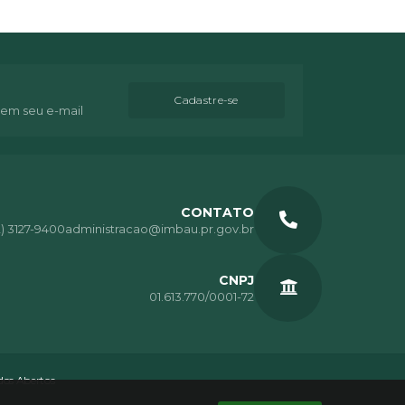
Cadastre-se
 em seu e-mail
CONTATO
2) 3127-9400
administracao@imbau.pr.gov.br
CNPJ
01.613.770/0001-72
os Abertos