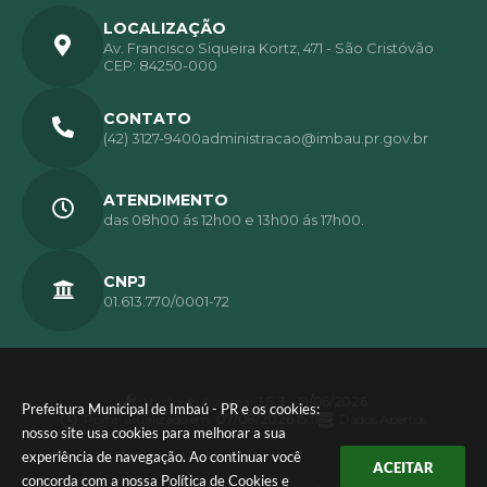
LOCALIZAÇÃO
Av. Francisco Siqueira Kortz, 471 - São Cristóvão
CEP: 84250-000
CONTATO
(42) 3127-9400
administracao@imbau.pr.gov.br
ATENDIMENTO
das 08h00 ás 12h00 e 13h00 ás 17h00.
CNPJ
01.613.770/0001-72
Versão do Sistema:
3.5.3 - 19/06/2026
Prefeitura Municipal de Imbaú - PR e os cookies:
Portal atualizado em:
07/08/2026 15:11
Dados Abertos
nosso site usa cookies para melhorar a sua
experiência de navegação. Ao continuar você
ACEITAR
concorda com a nossa
Política de Cookies
e