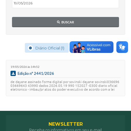
BUSCAR
Diário Oficial (1)
Notícias (1)
19/05/2026 às 14h52
Edição nº 2441/2026
de dayane assinado forma digital por sovinski dayane sovinski036696
03669643 43990 dados 2026.05.19 990 152027 -0300 diario oficial
eletronico - imbau/pr atos do poder executivo de acordo com a lei
municipal n 520 /2015 …
NEWSLETTER
Receba os informativos em seu e-mail